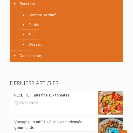
Recettes
Comme un chef
Entrée
Plat
Dessert
Dans ma rue
DERNIERS ARTICLES
RECETTE : Tarte fine aux tomates
28/01/2026
Voyage gustatif : La Sicile, une odyssée
gourmande