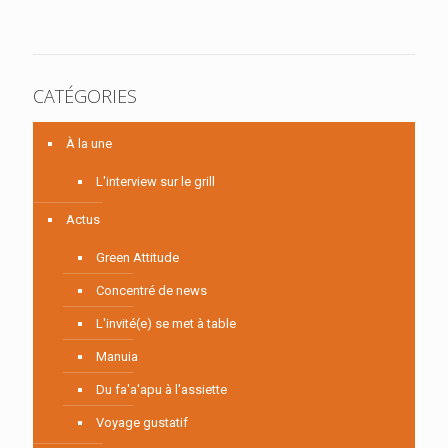
CATÉGORIES
À la une
L'interview sur le grill
Actus
Green Attitude
Concentré de news
L'invité(e) se met à table
Manuia
Du fa'a'apu à l'assiette
Voyage gustatif