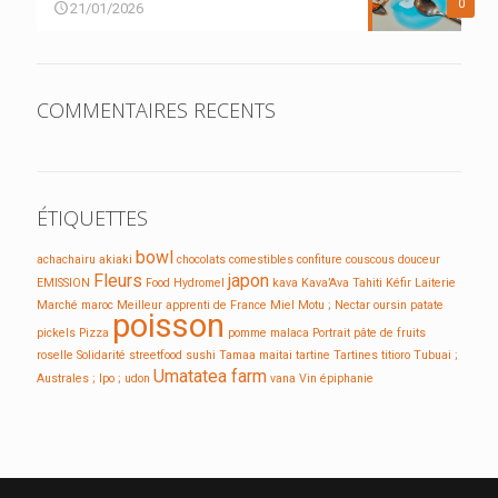
0
21/01/2026
COMMENTAIRES RECENTS
ÉTIQUETTES
bowl
achachairu
akiaki
chocolats
comestibles
confiture
couscous
douceur
Fleurs
japon
EMISSION
Food
Hydromel
kava
Kava’Ava Tahiti
Kéfir
Laiterie
Marché
maroc
Meilleur apprenti de France
Miel
Motu ;
Nectar
oursin
patate
poisson
pickels
Pizza
pomme malaca
Portrait
pâte de fruits
roselle
Solidarité
streetfood
sushi
Tamaa maitai
tartine
Tartines
titioro
Tubuai ;
Umatatea farm
Australes ; Ipo ;
udon
vana
Vin
épiphanie