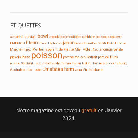
ÉTIQUETTES
bowl
achachairu
akiaki
chocolats
comestibles
confiture
couscous
douceur
Fleurs
japon
EMISSION
Food
Hydromel
kava
Kava’Ava Tahiti
Kéfir
Laiterie
Marché
maroc
Meilleur apprenti de France
Miel
Motu ;
Nectar
oursin
patate
poisson
pickels
Pizza
pomme malaca
Portrait
pâte de fruits
roselle
Solidarité
streetfood
sushi
Tamaa maitai
tartine
Tartines
titioro
Tubuai ;
Umatatea farm
Australes ; Ipo ;
udon
vana
Vin
épiphanie
Notre magazine est devenu
gratuit
en Janvier
2024.