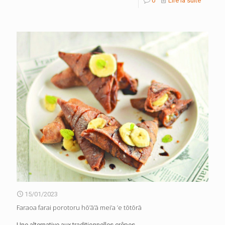
0
Lire la suite
15/01/2023
Faraoa farai porotoru hō’ā’ā mei’a ’e tōtōrā
Une alternative aux traditionnelles crêpes.