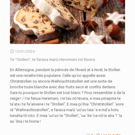
15/01/2024
Te “Stollen”, te faraoa marū Heremani nō Noera
En Allemagne, pendant la période de l’Avent et à Noël, le Stollen
est une recette très populaire. Celle qu’on appelle aussi
Christstollen ou encore Weihnachtsstollen est une sorte de
brioche toute blanche avec des fruits secs et confits dedans.
Sais-tu pourquoi le Stollen est tout blanc ? Pour ressembler à de la
neige ! / I te fenua Heremani, i te tau nō Noera, e mea pinepine te
ta’ata i te fa’aineine i te “Stollen”. E mea pi’ihia “Christstollen” ’aore
rā “Weihnachtsstollen”, e faraoa marū ’uo’uo teie ’e e mā’a hotu
tunuhia tō roto. E mea ’uo’uo te “Stollen”, ’ua ’ite ’oe nō te aha ? ’Ia
au ’ōna i te hiona !