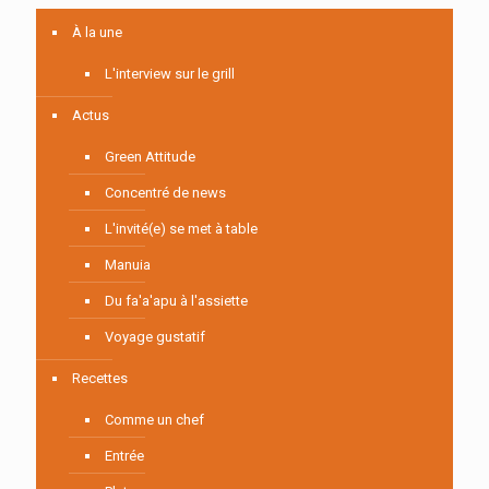
À la une
L'interview sur le grill
Actus
Green Attitude
Concentré de news
L'invité(e) se met à table
Manuia
Du fa'a'apu à l'assiette
Voyage gustatif
Recettes
Comme un chef
Entrée