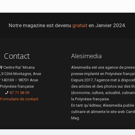
Notre magazine est devenu
gratuit
en Janvier 2024.
Contact
Alesimedia
Centre Rai’ Moana
Alesimedia est une agence de presse
4,9 Côté Montagne, Arue
presse implanté en Polynésie françai
 140169 – 98701 Arue
Depuis 2017, l’agence met à disposi
Polynésie française
des articles et des photos sur des t
87 71 58 59
(économie, culture, actualité, culinai
Formulaire de contact
la Polynésie française.
En tant qu’éditeur, Alesimedia publie
culinaire et alimente le site web Car
Mag.