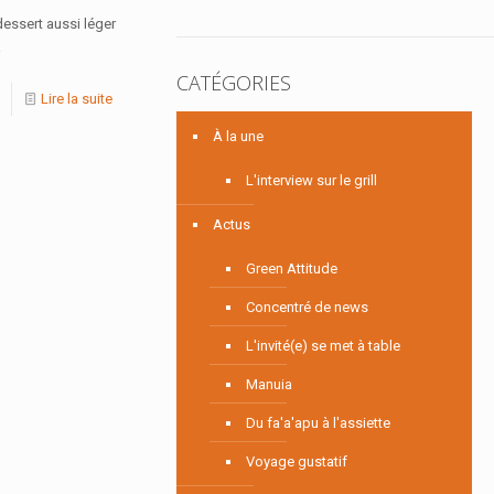
dessert aussi léger
a
CATÉGORIES
Lire la suite
À la une
L'interview sur le grill
Actus
Green Attitude
Concentré de news
L'invité(e) se met à table
Manuia
Du fa'a'apu à l'assiette
Voyage gustatif