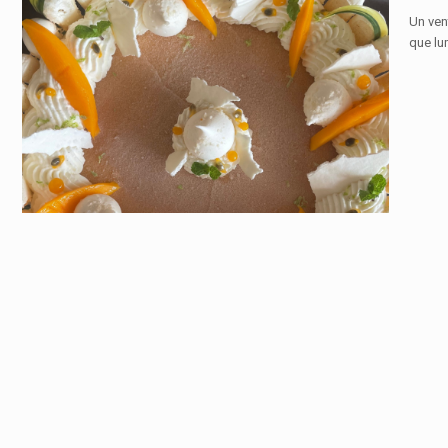
Un vent
que lu