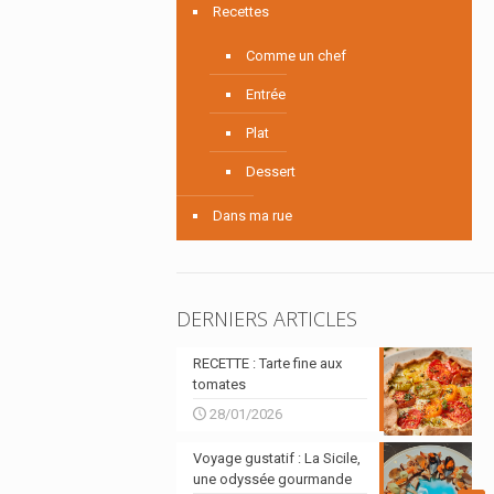
Recettes
Comme un chef
Entrée
Plat
Dessert
Dans ma rue
DERNIERS ARTICLES
RECETTE : Tarte fine aux
tomates
28/01/2026
Voyage gustatif : La Sicile,
une odyssée gourmande