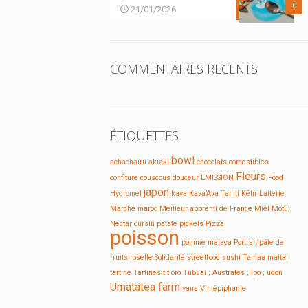
0
21/01/2026
COMMENTAIRES RECENTS
ÉTIQUETTES
bowl
achachairu
akiaki
chocolats
comestibles
Fleurs
confiture
couscous
douceur
EMISSION
Food
japon
Hydromel
kava
Kava’Ava Tahiti
Kéfir
Laiterie
Marché
maroc
Meilleur apprenti de France
Miel
Motu ;
Nectar
oursin
patate
pickels
Pizza
poisson
pomme malaca
Portrait
pâte de
fruits
roselle
Solidarité
streetfood
sushi
Tamaa maitai
tartine
Tartines
titioro
Tubuai ; Australes ; Ipo ;
udon
Umatatea farm
vana
Vin
épiphanie