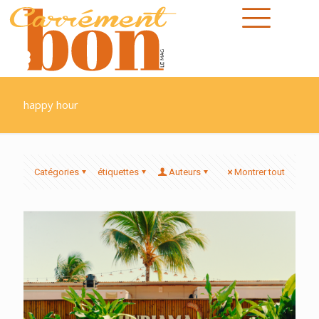
happy hour
Catégories
étiquettes
Auteurs
Montrer tout