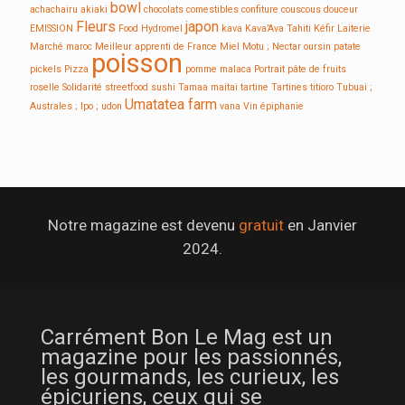
bowl
achachairu
akiaki
chocolats
comestibles
confiture
couscous
douceur
Fleurs
japon
EMISSION
Food
Hydromel
kava
Kava’Ava Tahiti
Kéfir
Laiterie
Marché
maroc
Meilleur apprenti de France
Miel
Motu ;
Nectar
oursin
patate
poisson
pickels
Pizza
pomme malaca
Portrait
pâte de fruits
roselle
Solidarité
streetfood
sushi
Tamaa maitai
tartine
Tartines
titioro
Tubuai ;
Umatatea farm
Australes ; Ipo ;
udon
vana
Vin
épiphanie
Notre magazine est devenu
gratuit
en Janvier
2024.
Carrément Bon Le Mag est un
magazine pour les passionnés,
les gourmands, les curieux, les
épicuriens, ceux qui se