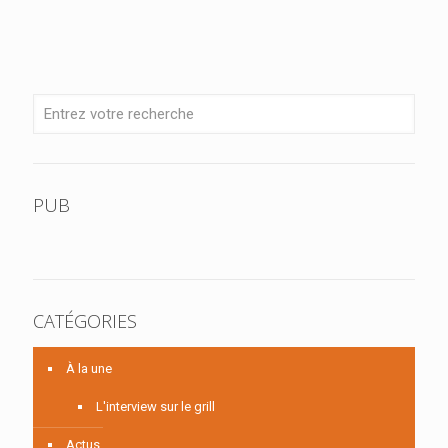
PUB
CATÉGORIES
À la une
L'interview sur le grill
Actus