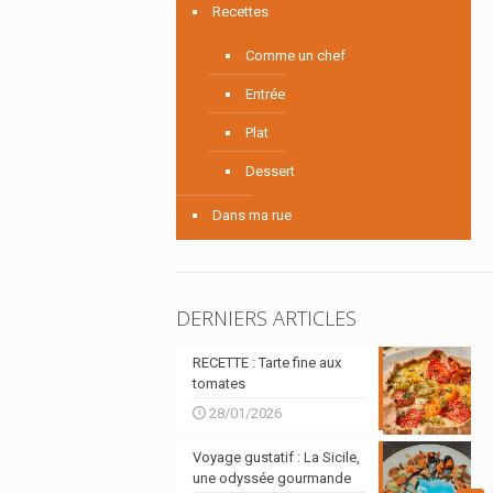
Recettes
Comme un chef
Entrée
Plat
Dessert
Dans ma rue
DERNIERS ARTICLES
RECETTE : Tarte fine aux
tomates
28/01/2026
Voyage gustatif : La Sicile,
une odyssée gourmande