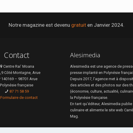
Notre magazine est devenu
gratuit
en Janvier 2024.
Contact
Alesimedia
Centre Rai’ Moana
Alesimedia est une agence de presse
4,9 Côté Montagne, Arue
presse implanté en Polynésie françai
 140169 – 98701 Arue
Depuis 2017, l’agence met à disposi
Polynésie française
des articles et des photos sur des t
87 71 58 59
(économie, culture, actualité, culinai
Formulaire de contact
la Polynésie française.
En tant qu’éditeur, Alesimedia publie
culinaire et alimente le site web Car
Mag.