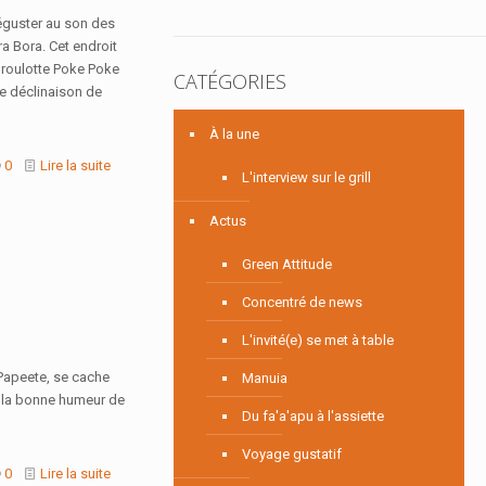
éguster au son des
ra Bora. Cet endroit
le roulotte Poke Poke
CATÉGORIES
ne déclinaison de
À la une
0
Lire la suite
L'interview sur le grill
Actus
Green Attitude
Concentré de news
L'invité(e) se met à table
 Papeete, se cache
Manuia
an, la bonne humeur de
Du fa'a'apu à l'assiette
Voyage gustatif
0
Lire la suite