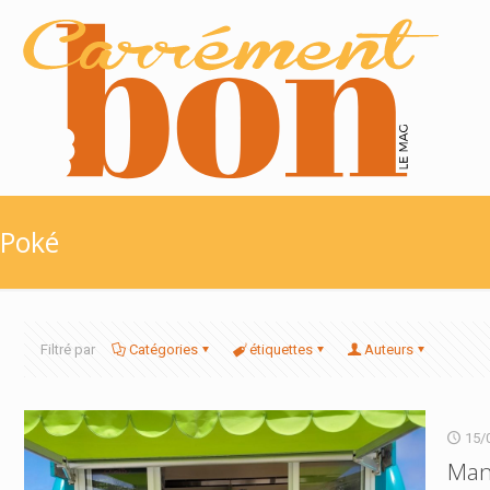
Poké
Filtré par
Catégories
étiquettes
Auteurs
15/
Mang