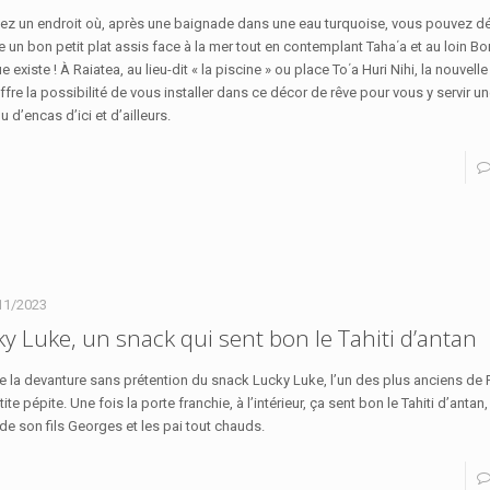
ez un endroit où, après une baignade dans une eau turquoise, vous pouvez d
e un bon petit plat assis face à la mer tout en contemplant Taha΄a et au loin Bo
ue existe ! À Raiatea, au lieu-dit « la piscine » ou place To΄a Huri Nihi, la nouvel
ffre la possibilité de vous installer dans ce décor de rêve pour vous y servir u
u d’encas d’ici et d’ailleurs.
11/2023
y Luke, un snack qui sent bon le Tahiti d’antan
re la devanture sans prétention du snack Lucky Luke, l’un des plus anciens de
ite pépite. Une fois la porte franchie, à l’intérieur, ça sent bon le Tahiti d’ant
de son fils Georges et les pai tout chauds.