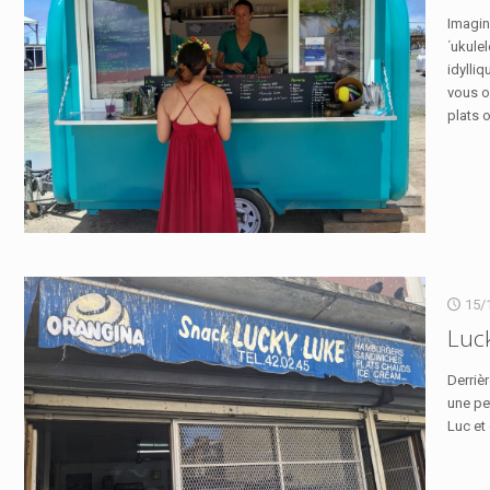
Imagin
΄ukulel
idylliq
vous o
plats o
15/
Luck
Derriè
une pet
Luc et 