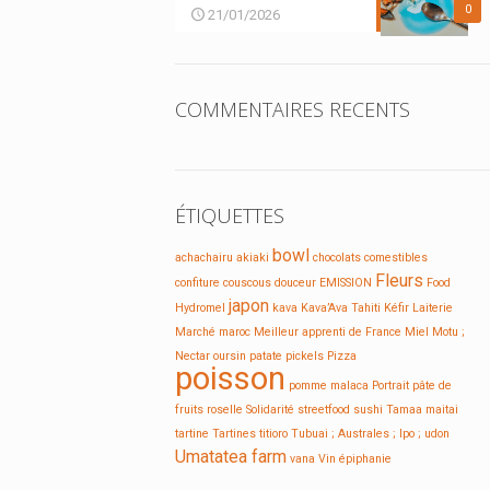
0
21/01/2026
COMMENTAIRES RECENTS
ÉTIQUETTES
bowl
achachairu
akiaki
chocolats
comestibles
Fleurs
confiture
couscous
douceur
EMISSION
Food
japon
Hydromel
kava
Kava’Ava Tahiti
Kéfir
Laiterie
Marché
maroc
Meilleur apprenti de France
Miel
Motu ;
Nectar
oursin
patate
pickels
Pizza
poisson
pomme malaca
Portrait
pâte de
fruits
roselle
Solidarité
streetfood
sushi
Tamaa maitai
tartine
Tartines
titioro
Tubuai ; Australes ; Ipo ;
udon
Umatatea farm
vana
Vin
épiphanie