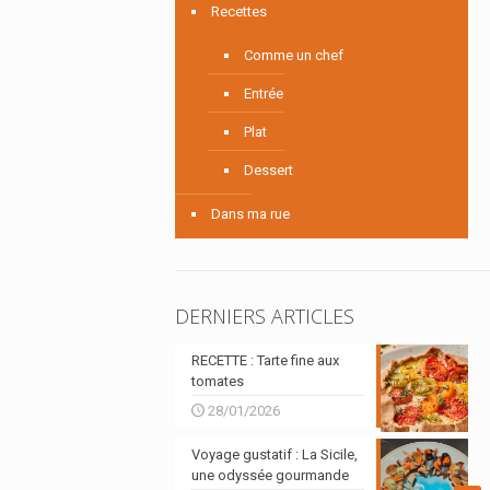
Recettes
Comme un chef
Entrée
Plat
Dessert
Dans ma rue
DERNIERS ARTICLES
RECETTE : Tarte fine aux
tomates
28/01/2026
Voyage gustatif : La Sicile,
une odyssée gourmande