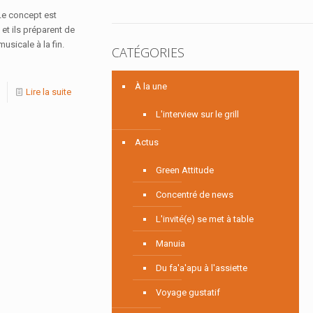
 Le concept est
 et ils préparent de
sicale à la fin.
CATÉGORIES
À la une
Lire la suite
L'interview sur le grill
Actus
Green Attitude
Concentré de news
L'invité(e) se met à table
Manuia
Du fa'a'apu à l'assiette
Voyage gustatif