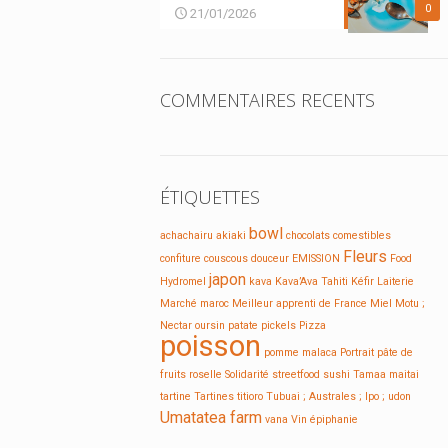
0
21/01/2026
COMMENTAIRES RECENTS
ÉTIQUETTES
bowl
achachairu
akiaki
chocolats
comestibles
Fleurs
confiture
couscous
douceur
EMISSION
Food
japon
Hydromel
kava
Kava’Ava Tahiti
Kéfir
Laiterie
Marché
maroc
Meilleur apprenti de France
Miel
Motu ;
Nectar
oursin
patate
pickels
Pizza
poisson
pomme malaca
Portrait
pâte de
fruits
roselle
Solidarité
streetfood
sushi
Tamaa maitai
tartine
Tartines
titioro
Tubuai ; Australes ; Ipo ;
udon
Umatatea farm
vana
Vin
épiphanie