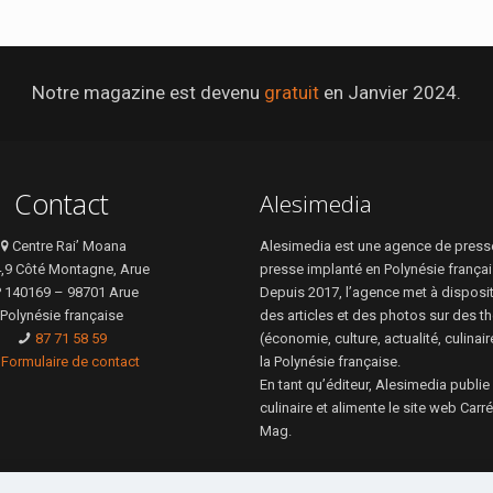
Notre magazine est devenu
gratuit
en Janvier 2024.
Contact
Alesimedia
Centre Rai’ Moana
Alesimedia est une agence de presse
4,9 Côté Montagne, Arue
presse implanté en Polynésie françai
 140169 – 98701 Arue
Depuis 2017, l’agence met à disposi
Polynésie française
des articles et des photos sur des t
87 71 58 59
(économie, culture, actualité, culinai
Formulaire de contact
la Polynésie française.
En tant qu’éditeur, Alesimedia publie
culinaire et alimente le site web Car
Mag.