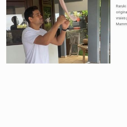
Raruki 
origina
vraies
Mamma