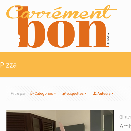
Pizza
Filtré par
Catégories
étiquettes
Auteurs
18/
Ambr