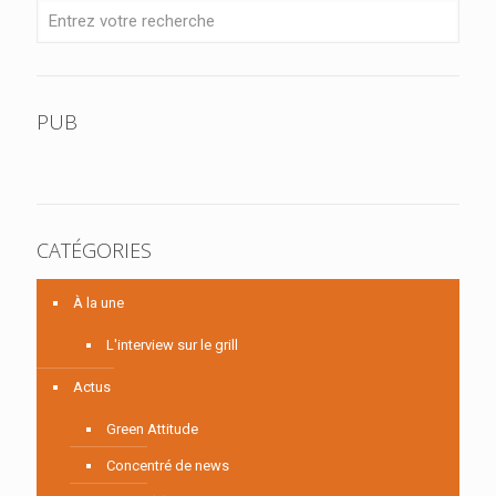
PUB
CATÉGORIES
À la une
L'interview sur le grill
Actus
Green Attitude
Concentré de news