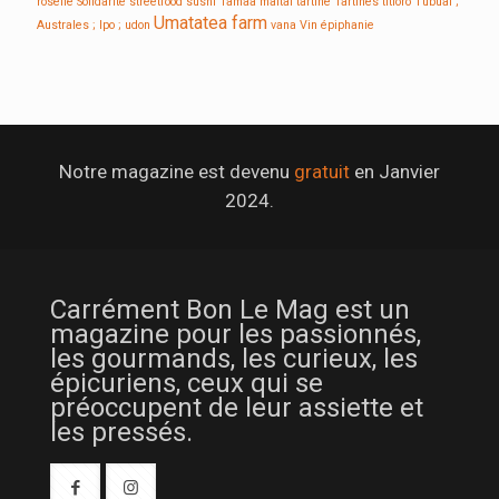
roselle
Solidarité
streetfood
sushi
Tamaa maitai
tartine
Tartines
titioro
Tubuai ;
Umatatea farm
Australes ; Ipo ;
udon
vana
Vin
épiphanie
Notre magazine est devenu
gratuit
en Janvier
2024.
Carrément Bon Le Mag est un
magazine pour les passionnés,
les gourmands, les curieux, les
épicuriens, ceux qui se
préoccupent de leur assiette et
les pressés.