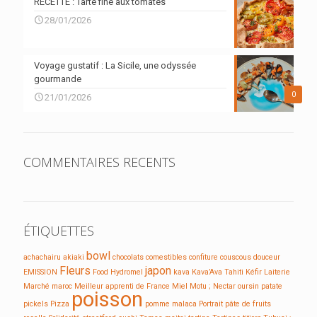
RECETTE : Tarte fine aux tomates
28/01/2026
Voyage gustatif : La Sicile, une odyssée
gourmande
0
21/01/2026
COMMENTAIRES RECENTS
ÉTIQUETTES
bowl
achachairu
akiaki
chocolats
comestibles
confiture
couscous
douceur
Fleurs
japon
EMISSION
Food
Hydromel
kava
Kava’Ava Tahiti
Kéfir
Laiterie
Marché
maroc
Meilleur apprenti de France
Miel
Motu ;
Nectar
oursin
patate
poisson
pickels
Pizza
pomme malaca
Portrait
pâte de fruits