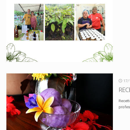
17/
REC
Recett
profes