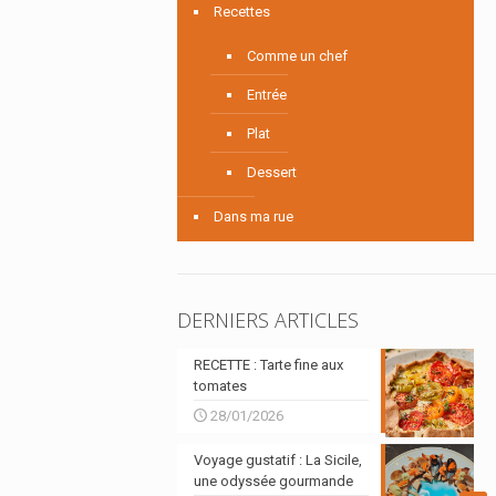
Recettes
Comme un chef
Entrée
Plat
Dessert
Dans ma rue
DERNIERS ARTICLES
RECETTE : Tarte fine aux
tomates
28/01/2026
Voyage gustatif : La Sicile,
une odyssée gourmande