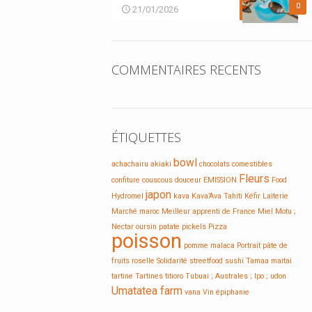
0
21/01/2026
COMMENTAIRES RECENTS
ÉTIQUETTES
bowl
achachairu
akiaki
chocolats
comestibles
Fleurs
confiture
couscous
douceur
EMISSION
Food
japon
Hydromel
kava
Kava’Ava Tahiti
Kéfir
Laiterie
Marché
maroc
Meilleur apprenti de France
Miel
Motu ;
Nectar
oursin
patate
pickels
Pizza
poisson
pomme malaca
Portrait
pâte de
fruits
roselle
Solidarité
streetfood
sushi
Tamaa maitai
tartine
Tartines
titioro
Tubuai ; Australes ; Ipo ;
udon
Umatatea farm
vana
Vin
épiphanie