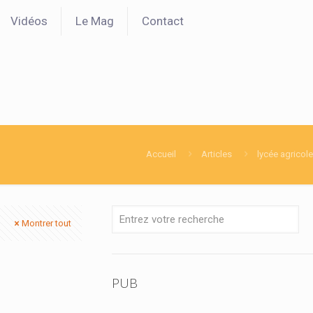
Vidéos
Le Mag
Contact
Accueil
Articles
lycée agricole
Montrer tout
PUB