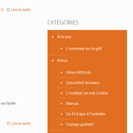
0
Lire la suite
CATÉGORIES
À la une
L'interview sur le grill
Actus
Green Attitude
Concentré de news
L'invité(e) se met à table
e au lycée
Manuia
Du fa'a'apu à l'assiette
Lire la suite
Voyage gustatif