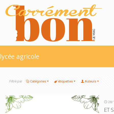
lycée agricole
Filtré par
Catégories
étiquettes
Auteurs
28/
ET 