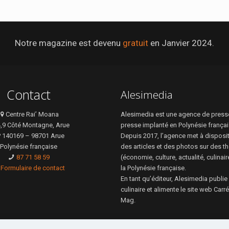
Notre magazine est devenu
gratuit
en Janvier 2024.
Contact
Alesimedia
Centre Rai’ Moana
Alesimedia est une agence de presse
4,9 Côté Montagne, Arue
presse implanté en Polynésie françai
 140169 – 98701 Arue
Depuis 2017, l’agence met à disposi
Polynésie française
des articles et des photos sur des t
87 71 58 59
(économie, culture, actualité, culinai
Formulaire de contact
la Polynésie française.
En tant qu’éditeur, Alesimedia publie
culinaire et alimente le site web Car
Mag.