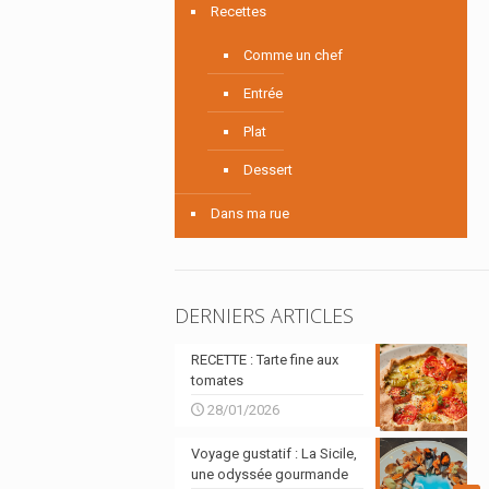
Recettes
Comme un chef
Entrée
Plat
Dessert
Dans ma rue
DERNIERS ARTICLES
RECETTE : Tarte fine aux
tomates
28/01/2026
Voyage gustatif : La Sicile,
une odyssée gourmande