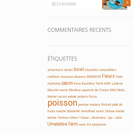
0
21/01/2026
COMMENTAIRES RECENTS
ÉTIQUETTES
bowl
achachairu
akiaki
chocolats
comestibles
Fleurs
confiture
couscous
douceur
EMISSION
Food
japon
Hydromel
kava
Kava’Ava Tahiti
Kéfir
Laiterie
Marché
maroc
Meilleur apprenti de France
Miel
Motu ;
Nectar
oursin
patate
pickels
Pizza
poisson
pomme malaca
Portrait
pâte de
fruits
roselle
Solidarité
streetfood
sushi
Tamaa maitai
tartine
Tartines
titioro
Tubuai ; Australes ; Ipo ;
udon
Umatatea farm
vana
Vin
épiphanie