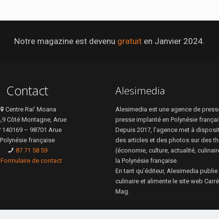
Notre magazine est devenu
gratuit
en Janvier 2024.
Contact
Alesimedia
Centre Rai’ Moana
Alesimedia est une agence de presse
4,9 Côté Montagne, Arue
presse implanté en Polynésie françai
 140169 – 98701 Arue
Depuis 2017, l’agence met à disposi
Polynésie française
des articles et des photos sur des t
87 71 58 59
(économie, culture, actualité, culinai
Formulaire de contact
la Polynésie française.
En tant qu’éditeur, Alesimedia publie
culinaire et alimente le site web Car
Mag.