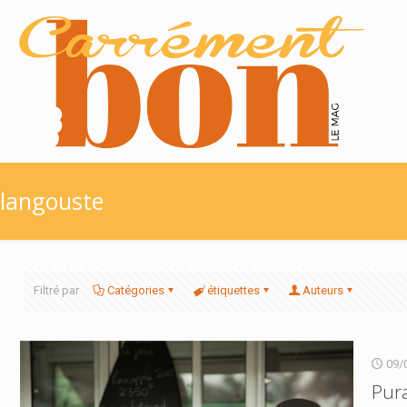
langouste
Filtré par
Catégories
étiquettes
Auteurs
09/
Pura