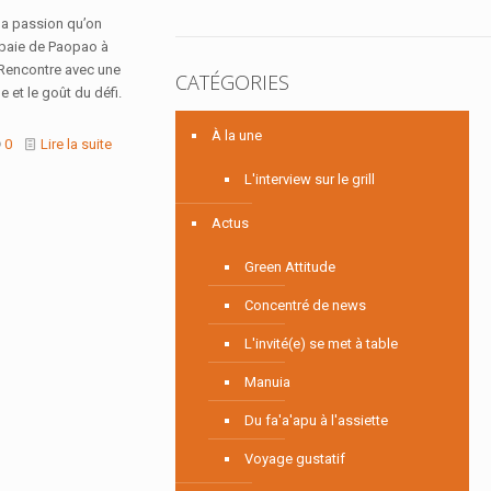
 la passion qu’on
a baie de Paopao à
 Rencontre avec une
CATÉGORIES
e et le goût du défi.
À la une
0
Lire la suite
L'interview sur le grill
Actus
Green Attitude
Concentré de news
L'invité(e) se met à table
Manuia
Du fa'a'apu à l'assiette
Voyage gustatif