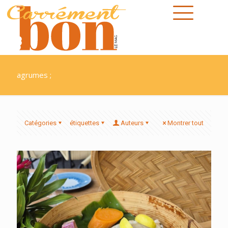
agrumes ;
Catégories
étiquettes
Auteurs
Montrer tout