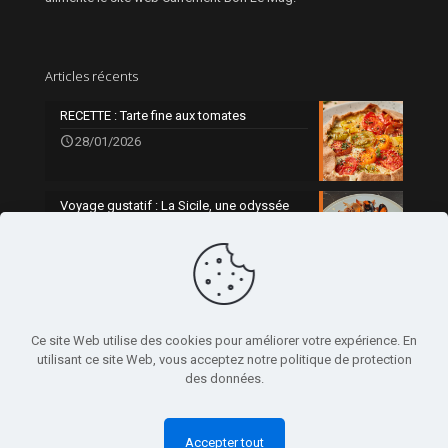
Articles récents
RECETTE : Tarte fine aux tomates
28/01/2026
Voyage gustatif : La Sicile, une odyssée
gourmande
0
21/01/2026
Ce site Web utilise des cookies pour améliorer votre expérience. En
utilisant ce site Web, vous acceptez notre politique de protection
des données.
© 2024 Alesimedia - Réalisé par
Clarté Communication
Accepter tout