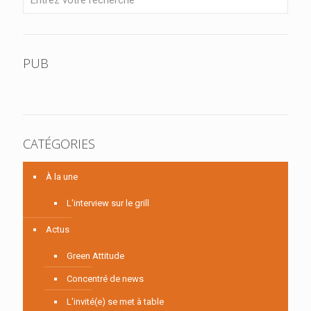
PUB
CATÉGORIES
À la une
L'interview sur le grill
Actus
Green Attitude
Concentré de news
L'invité(e) se met à table