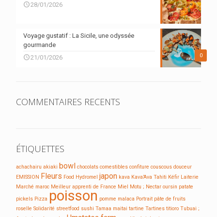
28/01/2026
Voyage gustatif : La Sicile, une odyssée
gourmande
0
21/01/2026
COMMENTAIRES RECENTS
ÉTIQUETTES
bowl
achachairu
akiaki
chocolats
comestibles
confiture
couscous
douceur
Fleurs
japon
EMISSION
Food
Hydromel
kava
Kava’Ava Tahiti
Kéfir
Laiterie
Marché
maroc
Meilleur apprenti de France
Miel
Motu ;
Nectar
oursin
patate
poisson
pickels
Pizza
pomme malaca
Portrait
pâte de fruits
roselle
Solidarité
streetfood
sushi
Tamaa maitai
tartine
Tartines
titioro
Tubuai ;