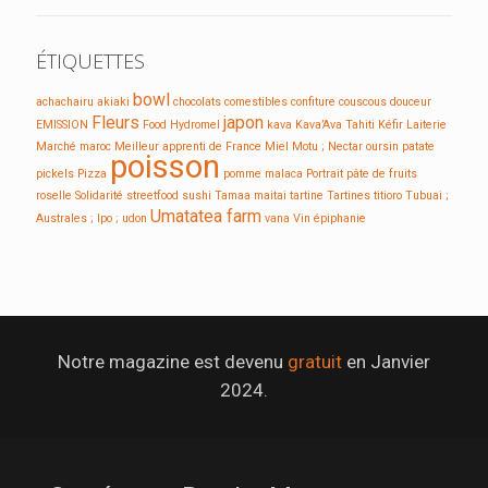
ÉTIQUETTES
bowl
achachairu
akiaki
chocolats
comestibles
confiture
couscous
douceur
Fleurs
japon
EMISSION
Food
Hydromel
kava
Kava’Ava Tahiti
Kéfir
Laiterie
Marché
maroc
Meilleur apprenti de France
Miel
Motu ;
Nectar
oursin
patate
poisson
pickels
Pizza
pomme malaca
Portrait
pâte de fruits
roselle
Solidarité
streetfood
sushi
Tamaa maitai
tartine
Tartines
titioro
Tubuai ;
Umatatea farm
Australes ; Ipo ;
udon
vana
Vin
épiphanie
Notre magazine est devenu
gratuit
en Janvier
2024.