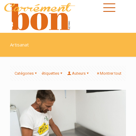
Artisanat
Catégories
étiquettes
Auteurs
Montrer tout