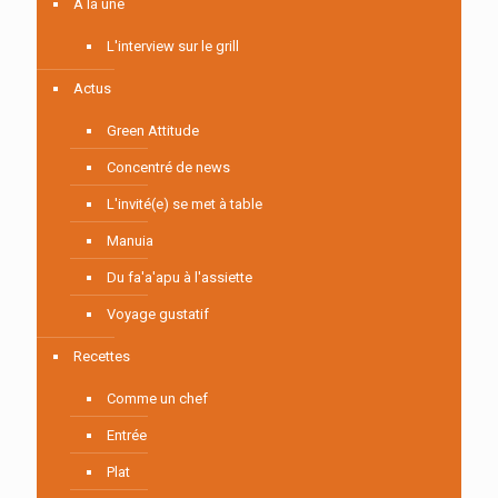
À la une
L'interview sur le grill
Actus
Green Attitude
Concentré de news
L'invité(e) se met à table
Manuia
Du fa'a'apu à l'assiette
Voyage gustatif
Recettes
Comme un chef
Entrée
Plat