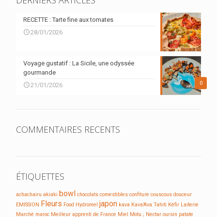
DERNIERS ARTICLES
RECETTE : Tarte fine aux tomates
28/01/2026
Voyage gustatif : La Sicile, une odyssée
gourmande
0
21/01/2026
COMMENTAIRES RECENTS
ÉTIQUETTES
bowl
achachairu
akiaki
chocolats
comestibles
confiture
couscous
douceur
Fleurs
japon
EMISSION
Food
Hydromel
kava
Kava’Ava Tahiti
Kéfir
Laiterie
Marché
maroc
Meilleur apprenti de France
Miel
Motu ;
Nectar
oursin
patate