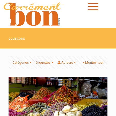
couscous
Catégories
étiquettes
Auteurs
Montrer tout