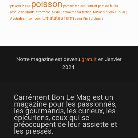
poisson
pickels
Pizza
pomme malaca
Portrait
pâte de fruits
roselle
Solidarité
streetfood
sushi
Tamaa maitai
tartine
Tartines
titioro
Tubuai ;
Umatatea farm
Australes ; Ipo ;
udon
vana
Vin
épiphanie
Notre magazine est devenu
gratuit
en Janvier
2024.
Carrément Bon Le Mag est un
magazine pour les passionnés,
les gourmands, les curieux, les
épicuriens, ceux qui se
préoccupent de leur assiette et
les pressés.