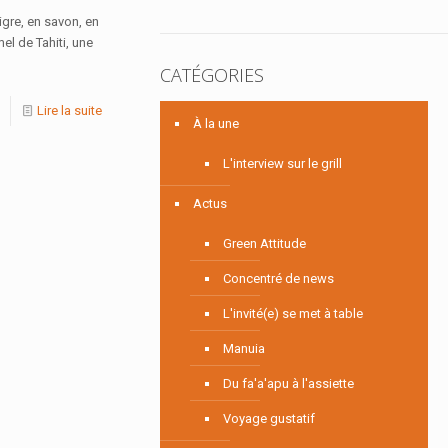
igre, en savon, en
el de Tahiti, une
CATÉGORIES
Lire la suite
À la une
L'interview sur le grill
Actus
Green Attitude
Concentré de news
L'invité(e) se met à table
Manuia
Du fa'a'apu à l'assiette
Voyage gustatif