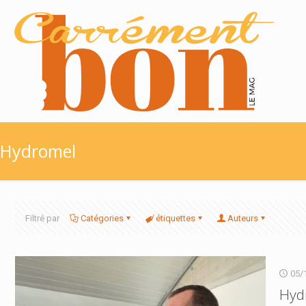
Hydromel
Filtré par
Catégories
étiquettes
Auteurs
05/
Hydr