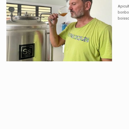
Apicul
bonbon
boisso