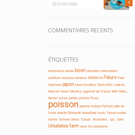
0
21/01/2026
COMMENTAIRES RECENTS
ÉTIQUETTES
bowl
achachairu
akiaki
chocolats
comestibles
Fleurs
confiture
couscous
douceur
EMISSION
Food
japon
Hydromel
kava
Kava’Ava Tahiti
Kéfir
Laiterie
Marché
maroc
Meilleur apprenti de France
Miel
Motu ;
Nectar
oursin
patate
pickels
Pizza
poisson
pomme malaca
Portrait
pâte de
fruits
roselle
Solidarité
streetfood
sushi
Tamaa maitai
tartine
Tartines
titioro
Tubuai ; Australes ; Ipo ;
udon
Umatatea farm
vana
Vin
épiphanie