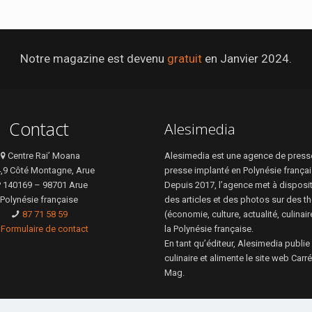
Notre magazine est devenu
gratuit
en Janvier 2024.
Contact
Alesimedia
Centre Rai’ Moana
Alesimedia est une agence de presse
4,9 Côté Montagne, Arue
presse implanté en Polynésie françai
 140169 – 98701 Arue
Depuis 2017, l’agence met à disposi
Polynésie française
des articles et des photos sur des t
87 71 58 59
(économie, culture, actualité, culinai
Formulaire de contact
la Polynésie française.
En tant qu’éditeur, Alesimedia publie
culinaire et alimente le site web Car
Mag.