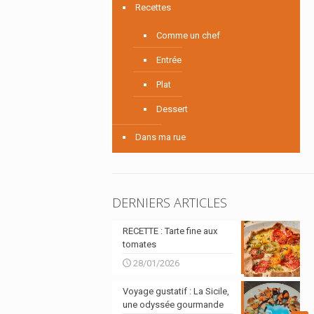
Recettes
Comme un chef
Entrée
Plat
Dessert
Dans ma rue
DERNIERS ARTICLES
RECETTE : Tarte fine aux
tomates
28/01/2026
Voyage gustatif : La Sicile,
une odyssée gourmande