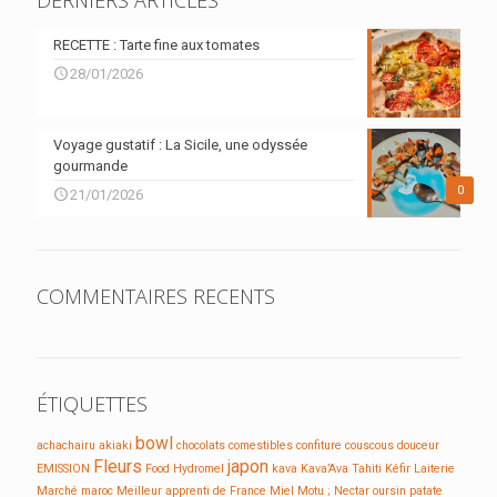
DERNIERS ARTICLES
RECETTE : Tarte fine aux tomates
28/01/2026
Voyage gustatif : La Sicile, une odyssée
gourmande
0
21/01/2026
COMMENTAIRES RECENTS
ÉTIQUETTES
bowl
achachairu
akiaki
chocolats
comestibles
confiture
couscous
douceur
Fleurs
japon
EMISSION
Food
Hydromel
kava
Kava’Ava Tahiti
Kéfir
Laiterie
Marché
maroc
Meilleur apprenti de France
Miel
Motu ;
Nectar
oursin
patate