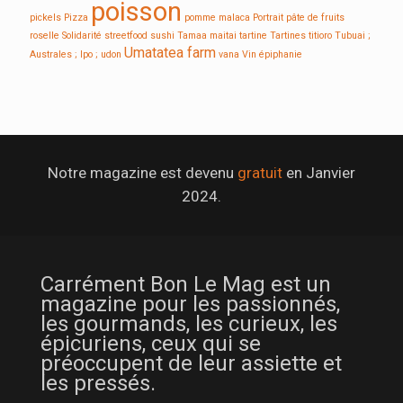
poisson
pickels
Pizza
pomme malaca
Portrait
pâte de fruits
roselle
Solidarité
streetfood
sushi
Tamaa maitai
tartine
Tartines
titioro
Tubuai ;
Umatatea farm
Australes ; Ipo ;
udon
vana
Vin
épiphanie
Notre magazine est devenu
gratuit
en Janvier
2024.
Carrément Bon Le Mag est un
magazine pour les passionnés,
les gourmands, les curieux, les
épicuriens, ceux qui se
préoccupent de leur assiette et
les pressés.