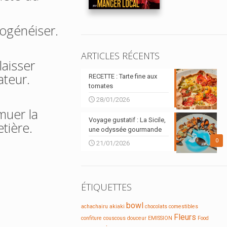
mogénéiser.
ARTICLES RÉCENTS
laisser
ateur.
RECETTE : Tarte fine aux
tomates
28/01/2026
muer la
Voyage gustatif : La Sicile,
etière.
une odyssée gourmande
0
21/01/2026
ÉTIQUETTES
bowl
achachairu
akiaki
chocolats
comestibles
Fleurs
confiture
couscous
douceur
EMISSION
Food