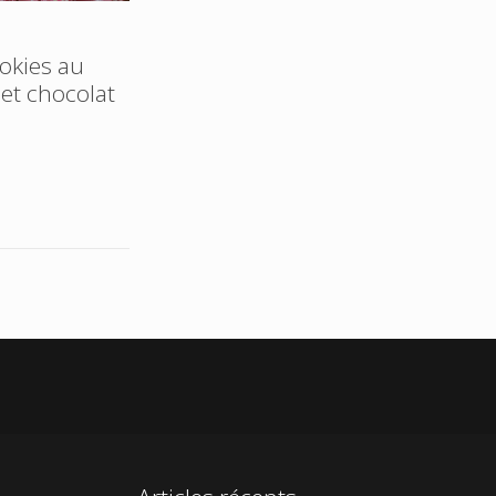
okies au
et chocolat