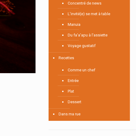
Concentré de news
L'invité(e) se met à table
Manuia
Du fa'a'apu à l'assiette
Voyage gustatif
Recettes
Comme un chef
Entrée
Plat
Dessert
Dans ma rue