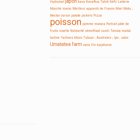
japon
Hydromel
kava
Kava’Ava Tahiti
Kéfir
Laiterie
Marché
maroc
Meilleur apprenti de France
Miel
Motu ;
Nectar
oursin
patate
pickels
Pizza
poisson
pomme malaca
Portrait
pâte de
fruits
roselle
Solidarité
streetfood
sushi
Tamaa maitai
tartine
Tartines
titioro
Tubuai ; Australes ; Ipo ;
udon
Umatatea farm
vana
Vin
épiphanie