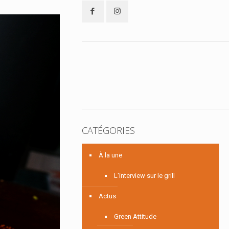
CATÉGORIES
À la une
L'interview sur le grill
Actus
Green Attitude