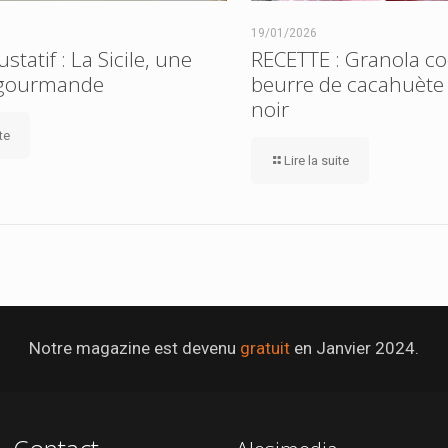
19/01/2026
tatif : La Sicile, une
RECETTE : Granola co
 gourmande
beurre de cacahuète 
noir
ite
Lire la suite
Notre magazine est devenu
gratuit
en Janvier 2024.