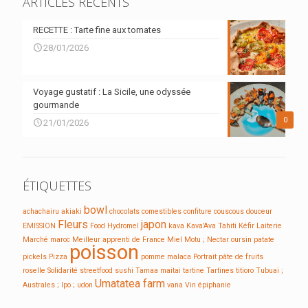
ARTICLES RÉCENTS
RECETTE : Tarte fine aux tomates
28/01/2026
Voyage gustatif : La Sicile, une odyssée
gourmande
0
21/01/2026
ÉTIQUETTES
bowl
achachairu
akiaki
chocolats
comestibles
confiture
couscous
douceur
Fleurs
japon
EMISSION
Food
Hydromel
kava
Kava’Ava Tahiti
Kéfir
Laiterie
Marché
maroc
Meilleur apprenti de France
Miel
Motu ;
Nectar
oursin
patate
poisson
pickels
Pizza
pomme malaca
Portrait
pâte de fruits
roselle
Solidarité
streetfood
sushi
Tamaa maitai
tartine
Tartines
titioro
Tubuai ;
Umatatea farm
Australes ; Ipo ;
udon
vana
Vin
épiphanie