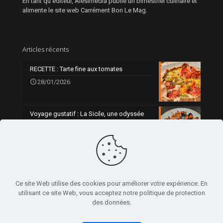
En tant qu’éditeur, Alesimedia publie un bimestriel culinaire et
alimente le site web Carrément Bon Le Mag.
Articles récents
RECETTE : Tarte fine aux tomates
28/01/2026
Voyage gustatif : La Sicile, une odyssée
gourmande
0
21/01/2026
Ce site Web utilise des cookies pour améliorer votre expérience. En
utilisant ce site Web, vous acceptez notre politique de protection
des données.
© 2024 Alesimedia - Réalisé par
Clarté Communication