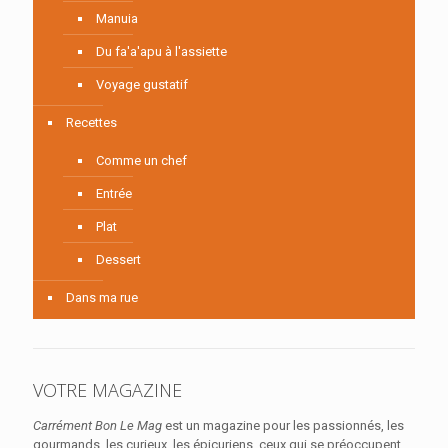
Manuia
Du fa'a'apu à l'assiette
Voyage gustatif
Recettes
Comme un chef
Entrée
Plat
Dessert
Dans ma rue
VOTRE MAGAZINE
Carrément Bon Le Mag
est un magazine pour les passionnés, les
gourmands, les curieux, les épicuriens, ceux qui se préoccupent