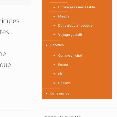
L'invité(e) se met à table
Manuia
minutes
Du fa'a'apu à l'assiette
tes
Voyage gustatif
Recettes
nne
Comme un chef
ique
Entrée
s
Plat
Dessert
Dans ma rue