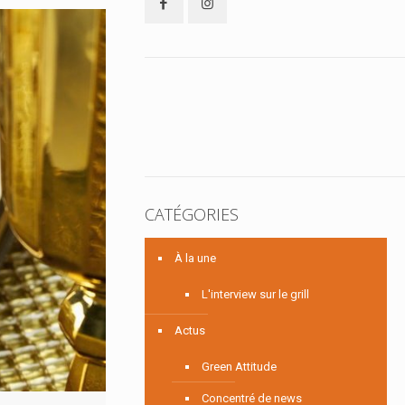
CATÉGORIES
À la une
L'interview sur le grill
Actus
Green Attitude
Concentré de news