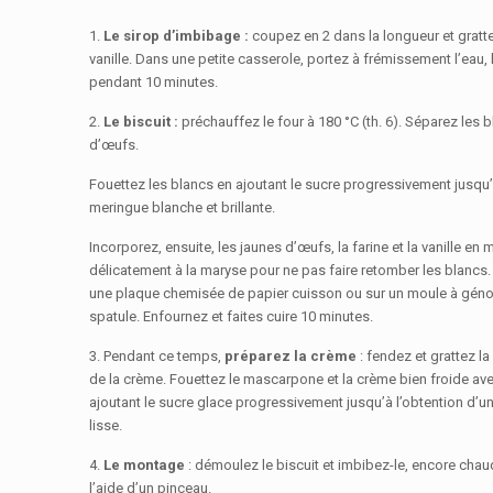
1.
Le sirop d’imbibage :
coupez en 2 dans la longueur et gratt
vanille. Dans une petite casserole, portez à frémissement l’eau, l
pendant 10 minutes.
2.
Le biscuit :
préchauffez le four à 180 °C (th. 6). Séparez les
d’œufs.
Fouettez les blancs en ajoutant le sucre progressivement jusqu’
meringue blanche et brillante.
Incorporez, ensuite, les jaunes d’œufs, la farine et la vanille en
délicatement à la maryse pour ne pas faire retomber les blancs. 
une plaque chemisée de papier cuisson ou sur un moule à génoi
spatule. Enfournez et faites cuire 10 minutes.
3. Pendant ce temps,
préparez la crème
: fendez et grattez l
de la crème. Fouettez le mascarpone et la crème bien froide avec
ajoutant le sucre glace progressivement jusqu’à l’obtention d’un
lisse.
4.
Le montage
: démoulez le biscuit et imbibez-le, encore chaud
l’aide d’un pinceau.