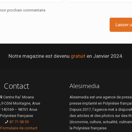
r mon prochain commentaire.
Notre magazine est devenu
gratuit
en Janvier 2024.
Contact
Alesimedia
Centre Rai’ Moana
Alesimedia est une agence de presse
4,9 Côté Montagne, Arue
presse implanté en Polynésie françai
 140169 – 98701 Arue
Depuis 2017, l’agence met à disposi
Polynésie française
des articles et des photos sur des t
87 71 58 59
(économie, culture, actualité, culinai
Formulaire de contact
la Polynésie française.