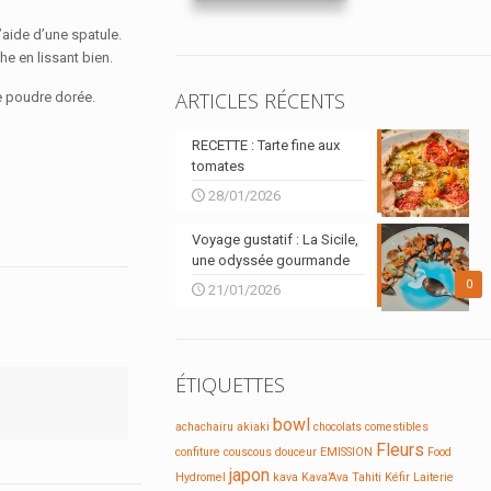
l’aide d’une spatule.
he en lissant bien.
ARTICLES RÉCENTS
e poudre dorée.
RECETTE : Tarte fine aux
tomates
28/01/2026
Voyage gustatif : La Sicile,
une odyssée gourmande
0
21/01/2026
ÉTIQUETTES
bowl
achachairu
akiaki
chocolats
comestibles
Fleurs
confiture
couscous
douceur
EMISSION
Food
japon
Hydromel
kava
Kava’Ava Tahiti
Kéfir
Laiterie