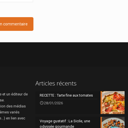
Articles récents
 et un éditeur de
RECETTE : Tarte fine aux tomates
se.
28/01/2026
tion des médias
hèmes variés
re…) en lien avec
Voyage gustatif : La Sicile, une
odyssée gourmande