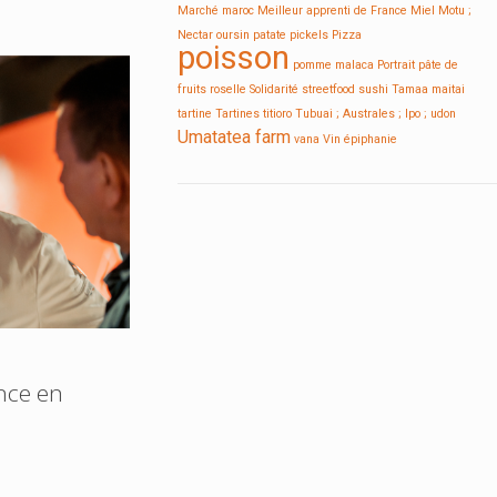
Marché
maroc
Meilleur apprenti de France
Miel
Motu ;
Nectar
oursin
patate
pickels
Pizza
poisson
pomme malaca
Portrait
pâte de
fruits
roselle
Solidarité
streetfood
sushi
Tamaa maitai
tartine
Tartines
titioro
Tubuai ; Australes ; Ipo ;
udon
Umatatea farm
vana
Vin
épiphanie
ence en