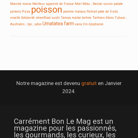
Marché
maroc
Meilleur apprenti de France
Miel
Motu ;
Nectar
oursin
patate
poisson
pickels
Pizza
pomme malaca
Portrait
pâte de fruits
roselle
Solidarité
streetfood
sushi
Tamaa maitai
tartine
Tartines
titioro
Tubuai ;
Umatatea farm
Australes ; Ipo ;
udon
vana
Vin
épiphanie
Notre magazine est devenu
gratuit
en Janvier
2024.
Carrément Bon Le Mag est un
magazine pour les passionnés,
les gourmands, les curieux, les