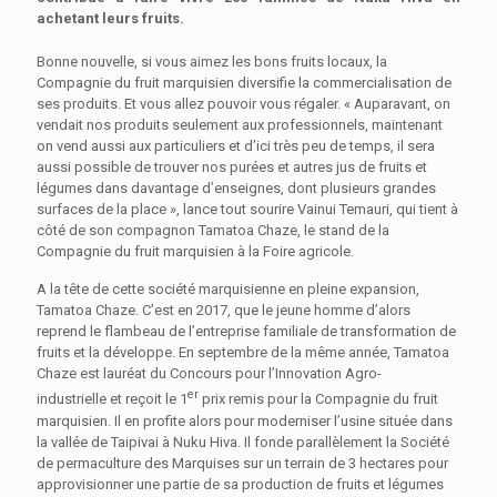
achetant leurs fruits.
Bonne nouvelle, si vous aimez les bons fruits locaux, la
Compagnie du fruit marquisien diversifie la commercialisation de
ses produits. Et vous allez pouvoir vous régaler. « Auparavant, on
vendait nos produits seulement aux professionnels, maintenant
on vend aussi aux particuliers et d’ici très peu de temps, il sera
aussi possible de trouver nos purées et autres jus de fruits et
légumes dans davantage d’enseignes, dont plusieurs grandes
surfaces de la place », lance tout sourire Vainui Temauri, qui tient à
côté de son compagnon Tamatoa Chaze, le stand de la
Compagnie du fruit marquisien à la Foire agricole.
A la tête de cette société marquisienne en pleine expansion,
Tamatoa Chaze. C’est en 2017, que le jeune homme d’alors
reprend le flambeau de l’entreprise familiale de transformation de
fruits et la développe. En septembre de la même année, Tamatoa
Chaze est lauréat du Concours pour l’Innovation Agro-
er
industrielle et reçoit le 1
prix remis pour la Compagnie du fruit
marquisien. Il en profite alors pour moderniser l’usine située dans
la vallée de Taipivai à Nuku Hiva. Il fonde parallèlement la Société
de permaculture des Marquises sur un terrain de 3 hectares pour
approvisionner une partie de sa production de fruits et légumes