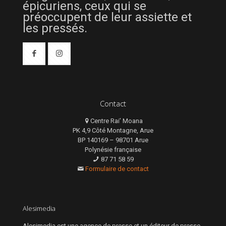
épicuriens, ceux qui se
préoccupent de leur assiette et
les pressés.
Contact
Centre Rai’ Moana
PK 4,9 Côté Montagne, Arue
BP 140169 – 98701 Arue
Polynésie française
87 71 58 59
Formulaire de contact
Alesimedia
Alesimedia est une agence de presse et un éditeur de presse