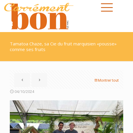
Tamatoa Chaze, sa Cie du fruit marquisien «pousse»
comme ses fruits
Montrer tout
04/10/2024