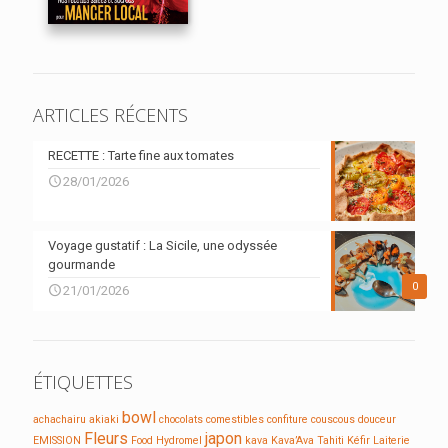
ARTICLES RÉCENTS
RECETTE : Tarte fine aux tomates
28/01/2026
Voyage gustatif : La Sicile, une odyssée
gourmande
0
21/01/2026
ÉTIQUETTES
bowl
achachairu
akiaki
chocolats
comestibles
confiture
couscous
douceur
Fleurs
japon
EMISSION
Food
Hydromel
kava
Kava’Ava Tahiti
Kéfir
Laiterie