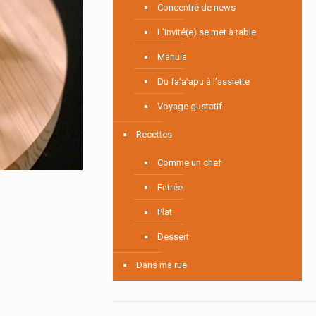
Concentré de news
L'invité(e) se met à table
Manuia
Du fa'a'apu à l'assiette
Voyage gustatif
Recettes
Comme un chef
Entrée
Plat
Dessert
Dans ma rue