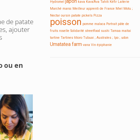
japon
Hydromel
kava
Kava’Ava Tahiti
Kéfir
Laiterie
Marché
maroc
Meilleur apprenti de France
Miel
Motu ;
Nectar
oursin
patate
pickels
Pizza
poisson
ne de patate
pomme malaca
Portrait
pâte de
es, ajouter
fruits
roselle
Solidarité
streetfood
sushi
Tamaa maitai
s
tartine
Tartines
titioro
Tubuai ; Australes ; Ipo ;
udon
Umatatea farm
vana
Vin
épiphanie
o ou en