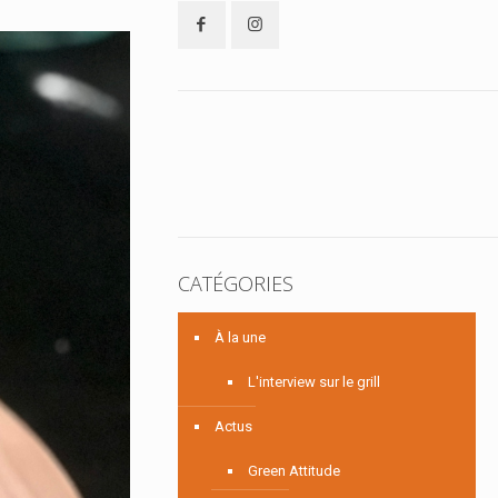
CATÉGORIES
À la une
L'interview sur le grill
Actus
Green Attitude