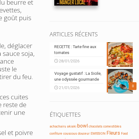
du beurre et
revettes,
re goût puis
ARTICLES RÉCENTS
e, déglacer
RECETTE : Tarte fine aux
la sauce soja,
tomates
tance
28/01/2026
uste le
Voyage gustatif : La Sicile,
irer du feu.
une odyssée gourmande
0
21/01/2026
ces cuites
 reste de
tenir une
ÉTIQUETTES
bowl
achachairu
akiaki
chocolats
comestibles
el et poivre
Fleurs
confiture
couscous
douceur
EMISSION
Food