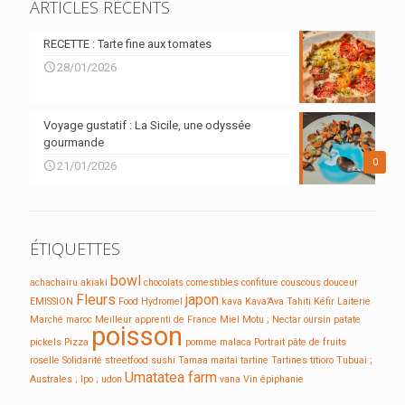
ARTICLES RÉCENTS
RECETTE : Tarte fine aux tomates
28/01/2026
Voyage gustatif : La Sicile, une odyssée
gourmande
0
21/01/2026
ÉTIQUETTES
bowl
achachairu
akiaki
chocolats
comestibles
confiture
couscous
douceur
Fleurs
japon
EMISSION
Food
Hydromel
kava
Kava’Ava Tahiti
Kéfir
Laiterie
Marché
maroc
Meilleur apprenti de France
Miel
Motu ;
Nectar
oursin
patate
poisson
pickels
Pizza
pomme malaca
Portrait
pâte de fruits
roselle
Solidarité
streetfood
sushi
Tamaa maitai
tartine
Tartines
titioro
Tubuai ;
Umatatea farm
Australes ; Ipo ;
udon
vana
Vin
épiphanie