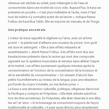
obtenue est séchée au soleil, puis mélangée à de l’eau et
consommée dans une moitié de coco vide. Aujourd’hui, le kava se
présente en poudre, « c’est plus malléable et facile, mais il faut
tout de même s’y connaître avant de se lancer », indique Rainui
Folituu de Kava’Ava Tahiti. Elle en importe du Vanuatu et de Tonga.
Une pratique ancestrale
L’odeur du kava rappelle la réglisse ou l’anis, avec un arôme
poivré — la plante est d’ailleurs une cousine du poivre. Son goût
est âcre et astringent. « Elle a des effets relaxants et
anesthésiants », décrit Rainui Folituu. Ses effets sont dus aux
kavalactones présents dans la racine qui sont des composés
agissant sur le système musculaire et nerveux sans altérer l’esprit
et le mental. Les effets surviennent quelques minutes après la
consommation en fonction de la concentration de la boisson et
de la sensibilité du consommateur. « On ressent d’abord des
petits fourmillements au niveau de la langue, puis une relaxation
profonde du corps s’installe, un vrai lâcher-prise. »
Le kava a une dimension culturelle, politique, religieuse dans tout
le Pacifique y compris en Polynésie. « Elle était utilisée autrefois
lors de rites ancestraux. En Polynésie, elle était réservée à une élite,
les ari'i et 'arioi. » Si le breuvage se consomme toujours de façon
traditionnelle et culturelle, « il peut aussi être bu plus simplement,