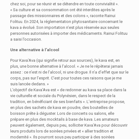
chez soi, pour se réunir et se détendre en toute convivialité ».
« Sa culture et sa consommation ont été interdites après le
passage des missionnaires et des colons », raconte Rainui
Folituu. En 2024, la réglementation phytosanitaire concernant le
kava a évolué. Son importation n’est plus réservée aux seules
personnes autorisées à importer des médicaments. Rainui Folituu
a saisi l’occasion.
Une alternative à l’alcool
Pour Kava’Ava (qui signifie retour aux sources), le kava est, en
plus, une bonne alternative à l’alcool. « Je ne le répèterai jamais
assez : ce n’est ni de l’alcool, ni une drogue. Il n’a d’effet que sur le
corps, pas sur l’esprit. C’est pour toutes ces raisons que je me
suis lancée dedans. »
L’objectif de Kava’Ava est « de redonner au kava sa place dans la
vie culturelle et sociale du Polynésien, dans le respect de la
tradition, en bénéficiant de ses bienfaits ». L’entreprise propose,
en plus des sachets de kava en poudre, des bouteilles de
boisson prête à déguster. Lors de concerts ou salons, elle
prépare en plus des mocktails à base de kava. Les amateurs
peuvent également, depuis peu, solliciter Kava’Ava pour découvrir
leurs produits lors de soirées privées et « allier tradition et
modernité ». Ils pourront sous peu participer à des soirées