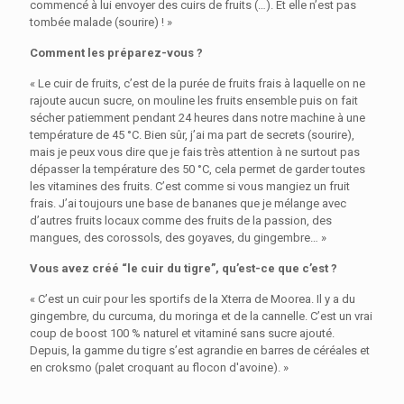
commencé à lui envoyer des cuirs de fruits (…). Et elle n’est pas
tombée malade (sourire) ! »
Comment les préparez-vous ?
« Le cuir de fruits, c’est de la purée de fruits frais à laquelle on ne
rajoute aucun sucre, on mouline les fruits ensemble puis on fait
sécher patiemment pendant 24 heures dans notre machine à une
température de 45 °C. Bien sûr, j’ai ma part de secrets (sourire),
mais je peux vous dire que je fais très attention à ne surtout pas
dépasser la température des 50 °C, cela permet de garder toutes
les vitamines des fruits. C’est comme si vous mangiez un fruit
frais. J’ai toujours une base de bananes que je mélange avec
d’autres fruits locaux comme des fruits de la passion, des
mangues, des corossols, des goyaves, du gingembre… »
Vous avez créé “le cuir du tigre”, qu’est-ce que c’est ?
« C’est un cuir pour les sportifs de la Xterra de Moorea. Il y a du
gingembre, du curcuma, du moringa et de la cannelle. C’est un vrai
coup de boost 100 % naturel et vitaminé sans sucre ajouté.
Depuis, la gamme du tigre s’est agrandie en barres de céréales et
en croksmo (palet croquant au flocon d'avoine). »