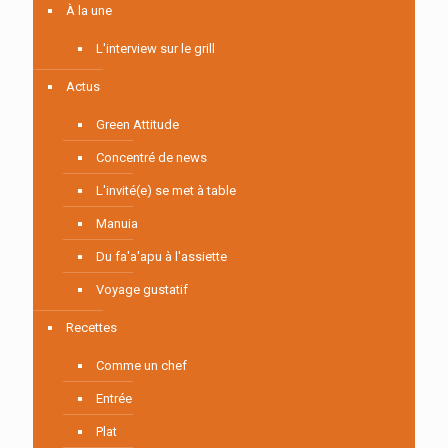
À la une
L'interview sur le grill
Actus
Green Attitude
Concentré de news
L'invité(e) se met à table
Manuia
Du fa'a'apu à l'assiette
Voyage gustatif
Recettes
Comme un chef
Entrée
Plat