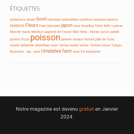
ÉTIQUETTES
bowl
achachairu
akiaki
chocolats
comestibles
confiture
couscous
douceur
Fleurs
japon
EMISSION
Food
Hydromel
kava
Kava’Ava Tahiti
Kéfir
Laiterie
Marché
maroc
Meilleur apprenti de France
Miel
Motu ;
Nectar
oursin
patate
poisson
pickels
Pizza
pomme malaca
Portrait
pâte de fruits
roselle
Solidarité
streetfood
sushi
Tamaa maitai
tartine
Tartines
titioro
Tubuai ;
Umatatea farm
Australes ; Ipo ;
udon
vana
Vin
épiphanie
Notre magazine est devenu
gratuit
en Janvier
2024.