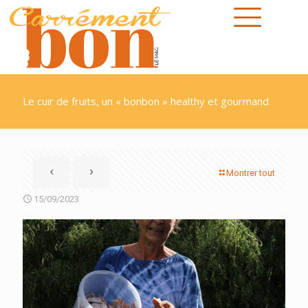
Le cuir de fruits, un « bonbon » healthy et gourmand
Montrer tout
15/09/2023